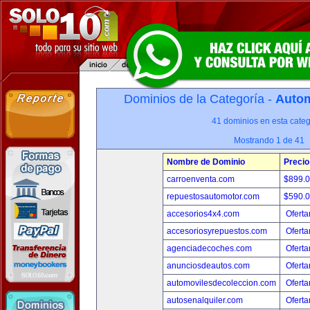
Dominios de la Categoría -
Autom
41 dominios en esta categ
Mostrando 1 de 41
Nombre de Dominio
Precio
carroenventa.com
$899.
repuestosautomotor.com
$590.
accesorios4x4.com
Oferta
accesoriosyrepuestos.com
Oferta
agenciadecoches.com
Oferta
anunciosdeautos.com
Oferta
automovilesdecoleccion.com
Oferta
autosenalquiler.com
Oferta