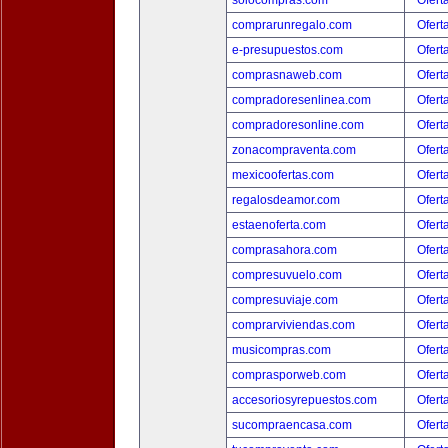
solocompras.com
Ofert
comprarunregalo.com
Ofert
e-presupuestos.com
Ofert
comprasnaweb.com
Ofert
compradoresenlinea.com
Ofert
compradoresonline.com
Ofert
zonacompraventa.com
Ofert
mexicoofertas.com
Ofert
regalosdeamor.com
Ofert
estaenoferta.com
Ofert
comprasahora.com
Ofert
compresuvuelo.com
Ofert
compresuviaje.com
Ofert
comprarviviendas.com
Ofert
musicompras.com
Ofert
comprasporweb.com
Ofert
accesoriosyrepuestos.com
Ofert
sucompraencasa.com
Ofert