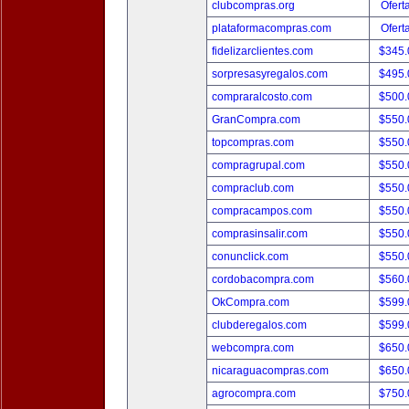
clubcompras.org
Ofert
plataformacompras.com
Ofert
fidelizarclientes.com
$345
sorpresasyregalos.com
$495
compraralcosto.com
$500
GranCompra.com
$550
topcompras.com
$550
compragrupal.com
$550
compraclub.com
$550
compracampos.com
$550
comprasinsalir.com
$550
conunclick.com
$550
cordobacompra.com
$560
OkCompra.com
$599
clubderegalos.com
$599
webcompra.com
$650
nicaraguacompras.com
$650
agrocompra.com
$750