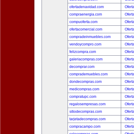
ofertadenavidad.com
Ofert
compraenergia.com
Ofert
compuoferta.com
Ofert
ofertacomercial.com
Ofert
compradeinmuebles.com
Ofert
vendoycompro.com
Ofert
felizcompra.com
Ofert
galeriacompras.com
Ofert
decomprar.com
Ofert
comprademuebles.com
Ofert
dondecompras.com
Ofert
medicompras.com
Ofert
compratupc.com
Ofert
regalosempresas.com
Ofert
sitiodecompras.com
Ofert
tarjetadecompras.com
Ofert
compracampo.com
Ofert