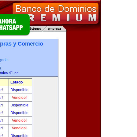
pras y Comercio
oría.
0
entes 41 >>
Estado
ar!
Disponible
ar!
Vendido!
ar!
Disponible
ar!
Disponible
ar!
Vendido!
ar!
Vendido!
ar!
Disponible