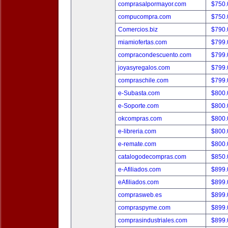
comprasalpormayor.com
$750
compucompra.com
$750
Comercios.biz
$790
miamiofertas.com
$799
compracondescuento.com
$799
joyasyregalos.com
$799
compraschile.com
$799
e-Subasta.com
$800
e-Soporte.com
$800
okcompras.com
$800
e-libreria.com
$800
e-remate.com
$800
catalogodecompras.com
$850
e-Afiliados.com
$899
eAfiliados.com
$899
comprasweb.es
$899
compraspyme.com
$899
comprasindustriales.com
$899