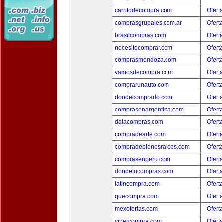
carritodecompra.com
Ofert
comprasgrupales.com.ar
Ofert
brasilcompras.com
Ofert
necesitocomprar.com
Ofert
comprasmendoza.com
Ofert
vamosdecompra.com
Ofert
comprarunauto.com
Ofert
dondecomprarlo.com
Ofert
comprasenargentina.com
Ofert
datacompras.com
Ofert
compradearte.com
Ofert
compradebienesraices.com
Ofert
comprasenperu.com
Ofert
dondetucompras.com
Ofert
latincompra.com
Ofert
quecompra.com
Ofert
mexofertas.com
Ofert
cibercompra.com
Ofert