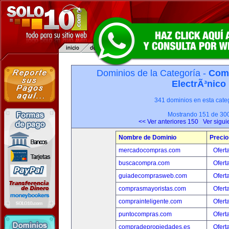
Dominios de la Categoría -
Com
ElectrÃ³nico
341 dominios en esta categ
Mostrando 151 de 30
<< Ver anteriores 150
Ver sigui
Nombre de Dominio
Precio
mercadocompras.com
Ofert
buscacompra.com
Ofert
guiadecomprasweb.com
Ofert
comprasmayoristas.com
Ofert
comprainteligente.com
Ofert
puntocompras.com
Ofert
compradepropiedades.es
Ofert