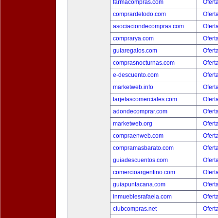
farmacompras.com
Ofert
comprardetodo.com
Ofert
asociaciondecompras.com
Ofert
comprarya.com
Ofert
guiaregalos.com
Ofert
comprasnocturnas.com
Ofert
e-descuento.com
Ofert
marketweb.info
Ofert
tarjetascomerciales.com
Ofert
adondecomprar.com
Ofert
marketweb.org
Ofert
compraenweb.com
Ofert
compramasbarato.com
Ofert
guiadescuentos.com
Ofert
comercioargentino.com
Ofert
guiapuntacana.com
Ofert
inmueblesrafaela.com
Ofert
clubcompras.net
Ofert