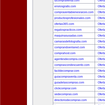
tucompraventa.com
Ofert
enviosgratis.com
Ofert
compraventabienesraices.com
Ofert
productosprofesionales.com
Ofert
ofertas365.com
Ofert
regalospracticos.com
Ofert
maquinasusadas.com
Ofert
camarasdefotografia.com
Ofert
comprandoenlared.com
Ofert
comprahost.com
Ofert
agentesdecompra.com
Ofert
comprascondescuento.com
Ofert
facildecomprar.com
Ofert
guiacompraventa.com
Ofert
guiadelascompras.com
Ofert
clickcomprar.com
Ofert
vedecompras.com
Ofert
directoriodecompras.com
Ofert